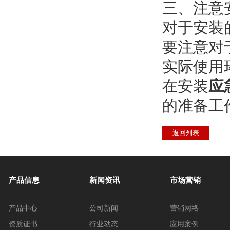
三、注意
对于安装
要注意对
实际使用
在安装
应
的准备工
返回列表
产品信息
新闻资讯
市场营销
产品中心
公司新闻
营销网络
资质证书
行业动态
应用案例