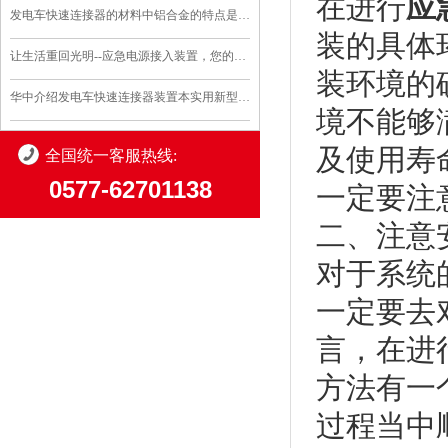
在进行
应
发电车快速连接器的材料中铝合金的特点是什么
装的具体
让生活重回光明--应急电源接入装置，您的安全守护..
装环境的
华中介绍发电车快速连接器装置本实用新型的优点和利..
境不能够
及使用寿
全国统一客服热线:
0577-62701138
一定要注
二、注意
对于系统
一定要去
言，在进
方法有一
过程当中