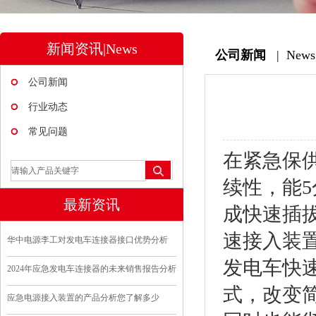
新闻资讯|News
公司新闻
|
News
公司新闻
行业动态
常见问题
在紧急保
续性，能
最新资讯
成快速插
速接入装
华中电源李工对发电车连接器接口优势分析
发电车快
2024年应急发电车连接器的未来销售报告分析
式，改变
应急电源接入装置的产品分析您了解多少